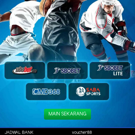
MAIN SEKARANG
JADWAL BANK
voucher88